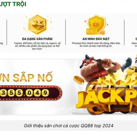
Giới thiệu sân chơi cá cược QQ88 top 2024