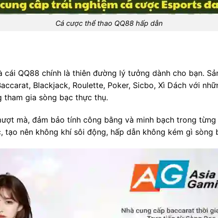
Cá cược thể thao QQ88 hấp dẫn
 cái QQ88 chính là thiên đường lý tưởng dành cho bạn. Sản
accarat, Blackjack, Roulette, Poker, Sicbo, Xì Dách với nh
 tham gia sòng bạc thực thụ.
mượt mà, đảm bảo tính công bằng và minh bạch trong từng 
ác, tạo nên không khí sôi động, hấp dẫn không kém gì sòng 