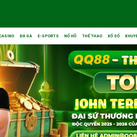
CASINO
ĐÁ GÀ
E-SPORTS
NỔ HŨ
THỂ THAO
XỔ SỐ
KHUY