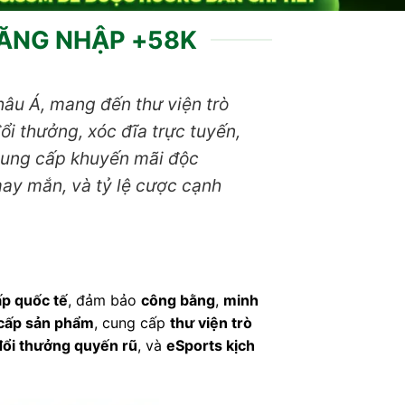
ĐĂNG NHẬP +58K
hâu Á, mang đến thư viện trò
ổi thưởng, xóc đĩa trực tuyến,
cung cấp khuyến mãi độc
may mắn, và tỷ lệ cược cạnh
ấp quốc tế
, đảm bảo
công bằng
,
minh
cấp sản phẩm
, cung cấp
thư viện trò
đổi thưởng quyến rũ
, và
eSports kịch