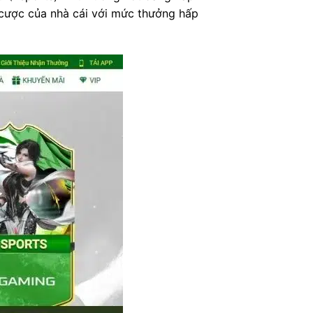
ệ cược của nhà cái với mức thưởng hấp