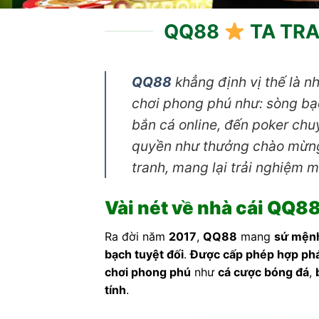
QQ88
TA TRA
QQ88
khẳng định vị thế là n
chơi phong phú như: sòng bạc 
bắn cá online, đến poker c
quyền như thưởng chào mừng g
tranh, mang lại trải nghiệm m
Vài nét về nhà cái QQ8
Ra đời năm
2017
,
QQ88
mang
sứ mệnh
bạch tuyệt đối
.
Được cấp phép hợp ph
chơi phong phú
như
cá cược bóng đá
,
tính
.