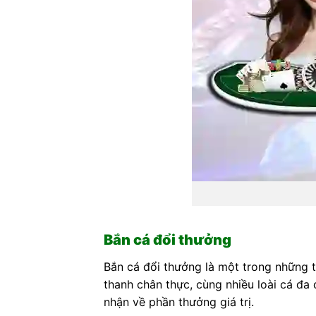
Bắn cá đổi thưởng
Bắn cá đổi thưởng là một trong những tr
thanh chân thực, cùng nhiều loài cá đa
nhận về phần thưởng giá trị.