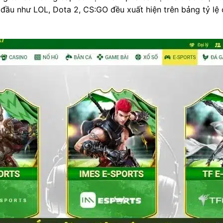
g đầu như LOL, Dota 2, CS:GO đều xuất hiện trên bảng tỷ l