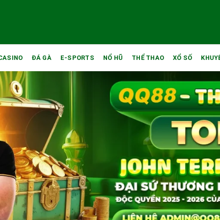
CASINO
ĐÁ GÀ
E-SPORTS
NỔ HŨ
THỂ THAO
XỔ SỐ
KHUY