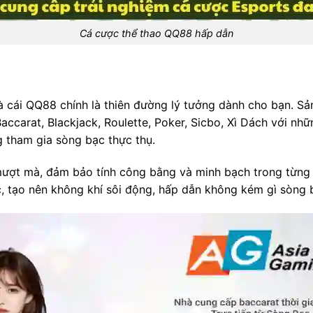
Cá cược thể thao QQ88 hấp dẫn
 cái QQ88 chính là thiên đường lý tưởng dành cho bạn. Sản
accarat, Blackjack, Roulette, Poker, Sicbo, Xì Dách với nh
 tham gia sòng bạc thực thụ.
mượt mà, đảm bảo tính công bằng và minh bạch trong từng 
ác, tạo nên không khí sôi động, hấp dẫn không kém gì sòng 