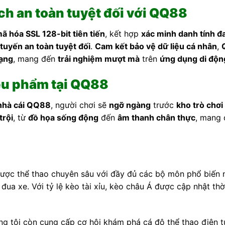
ịch an toàn tuyệt đối với QQ88
 hóa SSL 128-bit tiên tiến
, kết hợp
xác minh danh tính đa
 tuyến an toàn tuyệt đối
.
Cam kết bảo vệ dữ liệu cá nhân
,
mạng
, mang đến
trải nghiệm mượt mà
trên
ứng dụng di độn
êu phẩm tại QQ88
nhà cái QQ88
, người chơi sẽ
ngỡ ngàng
trước
kho trò chơ
trội
, từ
đồ họa sống động
đến
âm thanh chân thực
, mang
ợc thể thao chuyên sâu với đầy đủ các bộ môn phổ biến n
 đua xe. Với tỷ lệ kèo tài xỉu, kèo châu Á được cập nhật thờ
g tôi còn cung cấp cơ hội khám phá cá độ thể thao điện t