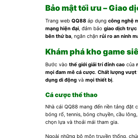
Bảo mật tối ưu – Giao d
Trang web
QQ88
áp dụng
công nghệ mã
mạng hiện đại
, đảm bảo
giao dịch trực
bên thứ ba
, ngăn chặn
rủi ro an ninh 
Khám phá kho game si
Bước vào
thế giới giải trí đỉnh cao
của
mọi đam mê cá cược
.
Chất lượng vượt 
dụng di động
và
mọi thiết bị
.
Cá cược thể thao
Nhà cái QQ88 mang đến nền tảng đặt cư
bóng rổ, tennis, bóng chuyền, cầu lông,
chọn lựa và thoải mái tham gia.
Ngoài những bộ môn truyền thống, chún