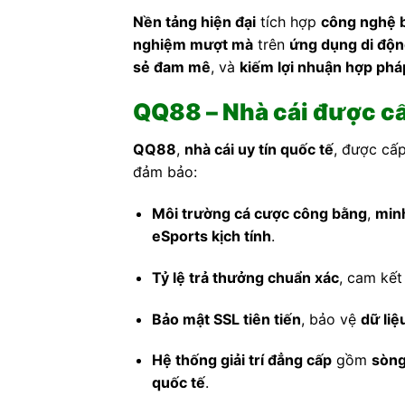
Nền tảng hiện đại
tích hợp
công nghệ b
nghiệm mượt mà
trên
ứng dụng di độ
sẻ đam mê
, và
kiếm lợi nhuận hợp phá
QQ88 – Nhà cái được cấ
QQ88
,
nhà cái uy tín quốc tế
, được cấ
đảm bảo:
Môi trường cá cược công bằng
,
min
eSports kịch tính
.
Tỷ lệ trả thưởng chuẩn xác
, cam kế
Bảo mật SSL tiên tiến
, bảo vệ
dữ liệ
Hệ thống giải trí đẳng cấp
gồm
sòng
quốc tế
.