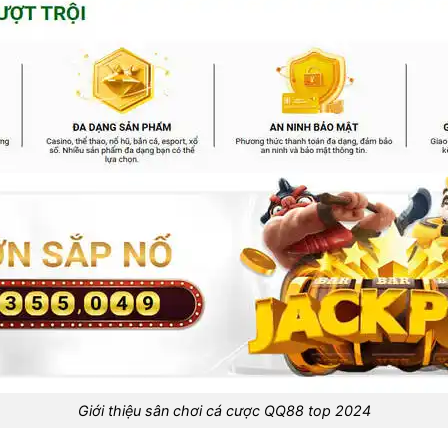
Giới thiệu sân chơi cá cược QQ88 top 2024