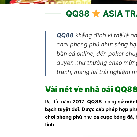
QQ88
ASIA TR
QQ88
khẳng định vị thế là n
chơi phong phú như: sòng bạc 
bắn cá online, đến poker c
quyền như thưởng chào mừng g
tranh, mang lại trải nghiệm m
Vài nét về nhà cái QQ8
Ra đời năm
2017
,
QQ88
mang
sứ mệnh
bạch tuyệt đối
.
Được cấp phép hợp ph
chơi phong phú
như
cá cược bóng đá
,
tính
.