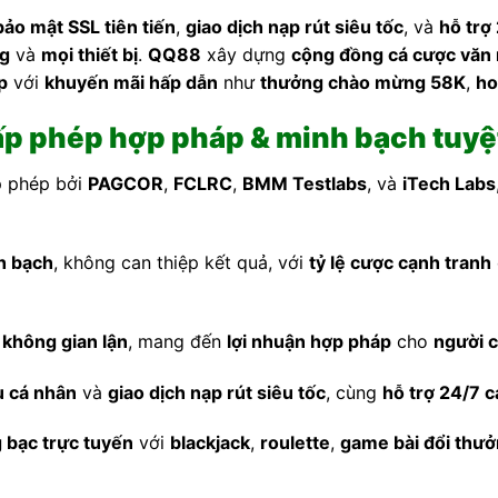
ảo mật SSL tiên tiến
,
giao dịch nạp rút siêu tốc
, và
hỗ trợ
ng
và
mọi thiết bị
.
QQ88
xây dựng
cộng đồng cá cược văn
p
với
khuyến mãi hấp dẫn
như
thưởng chào mừng 58K
,
ho
p phép hợp pháp & minh bạch tuyệ
p phép bởi
PAGCOR
,
FCLRC
,
BMM Testlabs
, và
iTech Labs
h bạch
, không can thiệp kết quả, với
tỷ lệ cược cạnh tranh
t
không gian lận
, mang đến
lợi nhuận hợp pháp
cho
người c
u cá nhân
và
giao dịch nạp rút siêu tốc
, cùng
hỗ trợ 24/7 
 bạc trực tuyến
với
blackjack
,
roulette
,
game bài đổi thư