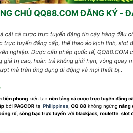
NG CHỦ QQ88.COM ĐĂNG KÝ - 
hà cái cá cược trực tuyến đáng tin cậy hàng đầu c
trực tuyến đẳng cấp, thể thao ảo kịch tính, slot đ
huyên nghiệp. Được cấp phép quốc tế, QQ88.COM 
iá trị cao, hoàn trả không giới hạn, vòng quay 
ượt mà trên ứng dụng di động và mọi thiết bị..
8
 tiên phong
kiến tạo
nền tảng cá cược trực tuyến đẳng c
áp
bởi
PAGCOR
tại
Philippines
,
QQ 88
không ngừng
nâng 
bóng rổ
,
sòng bạc trực tuyến
với
blackjack
,
roulette
,
slot 