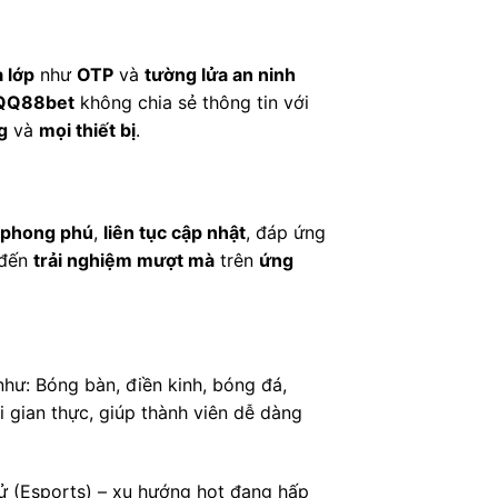
 lớp
như
OTP
và
tường lửa an ninh
QQ88bet
không chia sẻ thông tin với
g
và
mọi thiết bị
.
i phong phú
,
liên tục cập nhật
, đáp ứng
 đến
trải nghiệm mượt mà
trên
ứng
hư: Bóng bàn, điền kinh, bóng đá,
i gian thực, giúp thành viên dễ dàng
ử (Esports) – xu hướng hot đang hấp