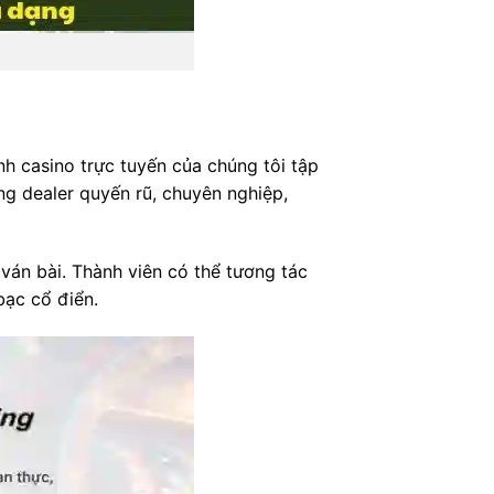
h casino trực tuyến của chúng tôi tập
ững dealer quyến rũ, chuyên nghiệp,
ván bài. Thành viên có thể tương tác
bạc cổ điển.