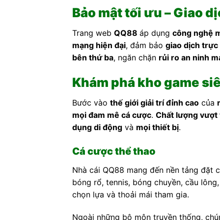
Bảo mật tối ưu – Giao d
Trang web
QQ88
áp dụng
công nghệ mã
mạng hiện đại
, đảm bảo
giao dịch trực
bên thứ ba
, ngăn chặn
rủi ro an ninh 
Khám phá kho game si
Bước vào
thế giới giải trí đỉnh cao
của
mọi đam mê cá cược
.
Chất lượng vượt 
dụng di động
và
mọi thiết bị
.
Cá cược thể thao
Nhà cái QQ88 mang đến nền tảng đặt cư
bóng rổ, tennis, bóng chuyền, cầu lông,
chọn lựa và thoải mái tham gia.
Ngoài những bộ môn truyền thống, chún