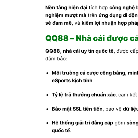
Nền tảng hiện đại
tích hợp
công nghệ b
nghiệm mượt mà
trên
ứng dụng di độ
sẻ đam mê
, và
kiếm lợi nhuận hợp phá
QQ88 – Nhà cái được cấ
QQ88
,
nhà cái uy tín quốc tế
, được cấ
đảm bảo:
Môi trường cá cược công bằng
,
min
eSports kịch tính
.
Tỷ lệ trả thưởng chuẩn xác
, cam kế
Bảo mật SSL tiên tiến
, bảo vệ
dữ liệ
Hệ thống giải trí đẳng cấp
gồm
sòng
quốc tế
.