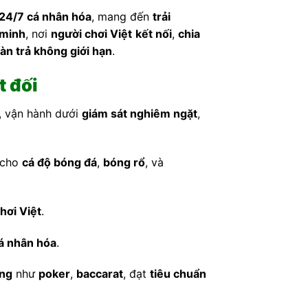
 24/7 cá nhân hóa
, mang đến
trải
 minh
, nơi
người chơi Việt
kết nối
,
chia
àn trả không giới hạn
.
t đối
, vận hành dưới
giám sát nghiêm ngặt
,
cho
cá độ bóng đá
,
bóng rổ
, và
hơi Việt
.
cá nhân hóa
.
ởng
như
poker
,
baccarat
, đạt
tiêu chuẩn