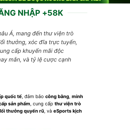
ĐĂNG NHẬP +58K
hâu Á, mang đến thư viện trò
ổi thưởng, xóc đĩa trực tuyến,
cung cấp khuyến mãi độc
may mắn, và tỷ lệ cược cạnh
ấp quốc tế
, đảm bảo
công bằng
,
minh
cấp sản phẩm
, cung cấp
thư viện trò
đổi thưởng quyến rũ
, và
eSports kịch