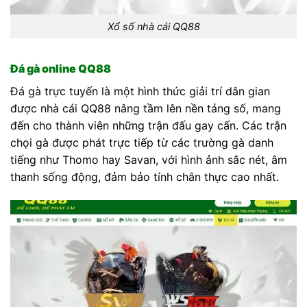
Xổ số nhà cái QQ88
Đá gà online QQ88
Đá gà trực tuyến là một hình thức giải trí dân gian
được nhà cái QQ88 nâng tầm lên nền tảng số, mang
đến cho thành viên những trận đấu gay cấn. Các trận
chọi gà được phát trực tiếp từ các trường gà danh
tiếng như Thomo hay Savan, với hình ảnh sắc nét, âm
thanh sống động, đảm bảo tính chân thực cao nhất.