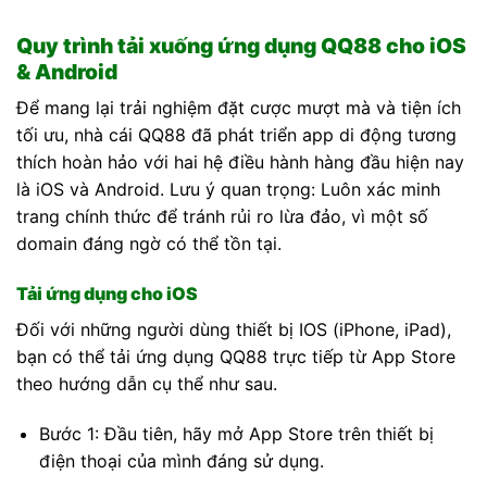
Quy trình tải xuống ứng dụng QQ88 cho iOS
& Android
Để mang lại trải nghiệm đặt cược mượt mà và tiện ích
tối ưu, nhà cái QQ88 đã phát triển app di động tương
thích hoàn hảo với hai hệ điều hành hàng đầu hiện nay
là iOS và Android. Lưu ý quan trọng: Luôn xác minh
trang chính thức để tránh rủi ro lừa đảo, vì một số
domain đáng ngờ có thể tồn tại.
Tải ứng dụng cho iOS
Đối với những người dùng thiết bị IOS (iPhone, iPad),
bạn có thể tải ứng dụng QQ88 trực tiếp từ App Store
theo hướng dẫn cụ thể như sau.
Bước 1: Đầu tiên, hãy mở App Store trên thiết bị
điện thoại của mình đáng sử dụng.