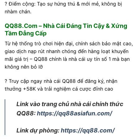
? Điểm cộng: Tạo sự hứng thú & mới mẻ, không bị
nhàm chán.
QQ88.Com – Nhà Cái Đáng Tin Cậy & Xứng
Tầm Đẳng Cấp
Từ hệ thống trò chơi hiện đại, chính sách bảo mật cao,
giao dịch nạp rút nhanh chóng đến hàng loạt khuyến
mãi giá trị – QQ88 chính là nhà cái uy tín số 1 mà bạn
không nên bỏ lỡ
? Truy cập ngay nhà cái QQ88 để đăng ký, nhận
thưởng +58K và trải nghiệm cá cược đỉnh cao
Link vào trang chủ nhà cái chính thức
QQ88:
https://qq88asiafun.com/
Link dự phòng:
https://qq88.com/