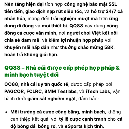
Nền tảng hiện đại
tích hợp
công nghệ bảo mật SSL
tiên tiến
,
giao dịch nạp rút siêu tốc
, và
hỗ trợ 24/7 cá
nhân hóa
, mang đến
trải nghiệm mượt mà
trên
ứng
dụng di động
và
mọi thiết bị
.
QQ88
xây dựng
cộng
đồng cá cược văn minh
, nơi
người chơi Việt
kết nối
,
chia sẻ đam mê
, và
kiếm lợi nhuận hợp pháp
với
khuyến mãi hấp dẫn
như
thưởng chào mừng 58K
,
hoàn trả không giới hạn
.
QQ88 – Nhà cái được cấp phép hợp pháp &
minh bạch tuyệt đối
QQ88
,
nhà cái uy tín quốc tế
, được cấp phép bởi
PAGCOR
,
FCLRC
,
BMM Testlabs
, và
iTech Labs
, vận
hành dưới
giám sát nghiêm ngặt
, đảm bảo:
Môi trường cá cược công bằng
,
minh bạch
, không
can thiệp kết quả, với
tỷ lệ cược cạnh tranh
cho
cá
độ bóng đá
,
bóng rổ
, và
eSports kịch tính
.