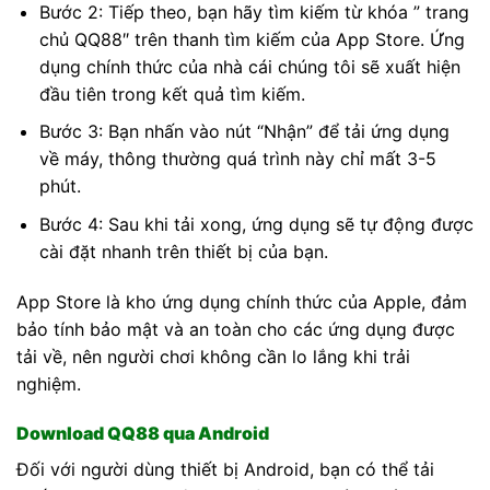
Bước 2: Tiếp theo, bạn hãy tìm kiếm từ khóa ” trang
chủ QQ88″ trên thanh tìm kiếm của App Store. Ứng
dụng chính thức của nhà cái chúng tôi sẽ xuất hiện
đầu tiên trong kết quả tìm kiếm.
Bước 3: Bạn nhấn vào nút “Nhận” để tải ứng dụng
về máy, thông thường quá trình này chỉ mất 3-5
phút.
Bước 4: Sau khi tải xong, ứng dụng sẽ tự động được
cài đặt nhanh trên thiết bị của bạn.
App Store là kho ứng dụng chính thức của Apple, đảm
bảo tính bảo mật và an toàn cho các ứng dụng được
tải về, nên người chơi không cần lo lắng khi trải
nghiệm.
Download QQ88 qua Android
Đối với người dùng thiết bị Android, bạn có thể tải