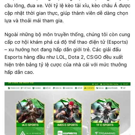
cầu lông, đua xe. Với tỷ lệ kèo tài xỉu, kèo châu Á được
cập nhật thời gian thực, giúp thành viên dễ dàng chọn
lựa và thoải mái tham gia.
Ngoài những bộ môn truyền thống, chúng tôi còn cung
cấp cơ hội khám phá cá độ thể thao điện tử (Esports)
– xu hướng hot đang hấp dẫn giới trẻ. Các giải đấu
Esports hàng đầu như LOL, Dota 2, CS:GO đều xuất
hiện trên bảng tỷ lệ cược của nhà cái với mức thưởng
hấp dẫn cao.