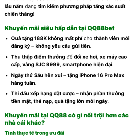
lâu năm
đang
tìm kiếm phương pháp tăng xác suất
chiến thắng
!
Khuyến mãi siêu hấp dẫn tại QQ88bet
Quà tặng 188K không mất phí
cho
thành viên mới
đăng ký
–
không yêu cầu gửi tiền
.
Thu thập điểm thưởng
để
đổi xe hơi
,
xe máy cao
cấp
,
vàng SJC 9999
,
smartphone hiện đại
.
Ngày thứ Sáu hên xui
–
tặng iPhone 16 Pro Max
hàng tuần
.
Thi đấu xếp hạng đặt cược
–
nhận phần thưởng
tiền mặt
,
thẻ nạp
,
quà tặng lớn
mỗi ngày
.
Khuyến mãi tại QQ88 có gì nổi trội hơn các
nhà cái khác?
Tính thực tế trong ưu đãi