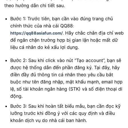
theo hướng dẫn chi tiết sau.
Bước 1: Trước tiên, bạn cần vào đúng trang chủ
chính thức của nhà cái QQ88
:
Hãy chắc chắn địa chỉ web
https://qq88asiafun.com/
.
để ngăn chặn trường hợp bị gian lận hoặc mất dữ
liệu cá nhân do kẻ xấu lợi dụng.
Bước 2: Sau khi click vào nút “Tạo account”, bạn sẽ
được hệ thống dẫn đến phần đăng ký. Tại đây, hãy
điền đầy đủ thông tin cá nhân theo yêu cầu bắt
buộc như tên đăng nhập, mật khẩu mạnh, email hợp
lệ, số tài khoản ngân hàng (STK) và số điện thoại di
động.
Bước 3: Sau khi hoàn tất biểu mẫu, bạn cần đọc kỹ
lưỡng trước khi đồng ý với các quy định và điều
khoản dịch vụ do nhà cái ban hành.