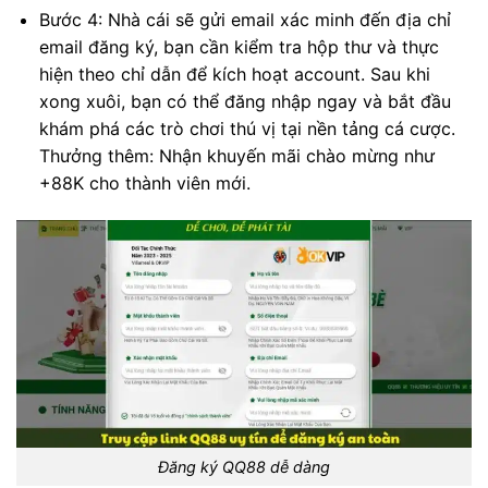
Bước 4: Nhà cái sẽ gửi email xác minh đến địa chỉ
email đăng ký, bạn cần kiểm tra hộp thư và thực
hiện theo chỉ dẫn để kích hoạt account. Sau khi
xong xuôi, bạn có thể đăng nhập ngay và bắt đầu
khám phá các trò chơi thú vị tại nền tảng cá cược.
Thưởng thêm: Nhận khuyến mãi chào mừng như
+88K cho thành viên mới.
Đăng ký QQ88 dễ dàng