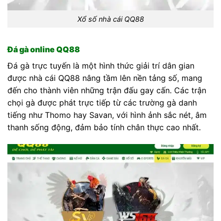
Xổ số nhà cái QQ88
Đá gà online QQ88
Đá gà trực tuyến là một hình thức giải trí dân gian
được nhà cái QQ88 nâng tầm lên nền tảng số, mang
đến cho thành viên những trận đấu gay cấn. Các trận
chọi gà được phát trực tiếp từ các trường gà danh
tiếng như Thomo hay Savan, với hình ảnh sắc nét, âm
thanh sống động, đảm bảo tính chân thực cao nhất.