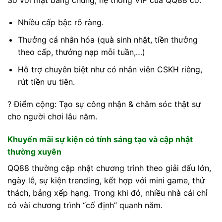
Nhiều cấp bậc rõ ràng.
Thưởng cá nhân hóa (quà sinh nhật, tiền thưởng
theo cấp, thưởng nạp mỗi tuần,…)
Hỗ trợ chuyên biệt như có nhân viên CSKH riêng,
rút tiền ưu tiên.
? Điểm cộng: Tạo sự công nhận & chăm sóc thật sự
cho người chơi lâu năm.
Khuyến mãi sự kiện có tính sáng tạo và cập nhật
thường xuyên
QQ88 thường cập nhật chương trình theo giải đấu lớn,
ngày lễ, sự kiện trending, kết hợp với mini game, thử
thách, bảng xếp hạng. Trong khi đó, nhiều nhà cái chỉ
có vài chương trình “cố định” quanh năm.