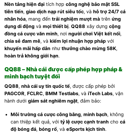
Nền tảng hiện đại
tích hợp
công nghệ bảo mật SSL
tiên tiến
,
giao dịch nạp rút siêu tốc
, và
hỗ trợ 24/7 cá
nhân hóa
, mang đến
trải nghiệm mượt mà
trên
ứng
dụng di động
và
mọi thiết bị
.
QQ88
xây dựng
cộng
đồng cá cược văn minh
, nơi
người chơi Việt
kết nối
,
chia sẻ đam mê
, và
kiếm lợi nhuận hợp pháp
với
khuyến mãi hấp dẫn
như
thưởng chào mừng 58K
,
hoàn trả không giới hạn
.
QQ88 – Nhà cái được cấp phép hợp pháp &
minh bạch tuyệt đối
QQ88
,
nhà cái uy tín quốc tế
, được cấp phép bởi
PAGCOR
,
FCLRC
,
BMM Testlabs
, và
iTech Labs
, vận
hành dưới
giám sát nghiêm ngặt
, đảm bảo:
Môi trường cá cược công bằng
,
minh bạch
, không
can thiệp kết quả, với
tỷ lệ cược cạnh tranh
cho
cá
độ bóng đá
,
bóng rổ
, và
eSports kịch tính
.