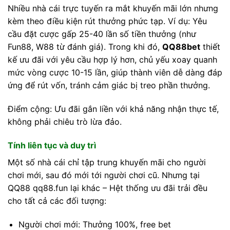
Nhiều nhà cái trực tuyến ra mắt khuyến mãi lớn nhưng
kèm theo điều kiện rút thưởng phức tạp. Ví dụ: Yêu
cầu đặt cược gấp 25-40 lần số tiền thưởng (như
Fun88, W88 từ đánh giá). Trong khi đó,
QQ88bet
thiết
kế ưu đãi với yêu cầu hợp lý hơn, chủ yếu xoay quanh
mức vòng cược 10-15 lần, giúp thành viên dễ dàng đáp
ứng để rút vốn, tránh cảm giác bị treo phần thưởng.
Điểm cộng: Ưu đãi gắn liền với khả năng nhận thực tế,
không phải chiêu trò lừa đảo.
Tính liên tục và duy trì
Một số nhà cái chỉ tập trung khuyến mãi cho người
chơi mới, sau đó mới tới người chơi cũ. Nhưng tại
QQ88 qq88.fun lại khác – Hệt thống ưu đãi trải đều
cho tất cả các đối tượng:
Người chơi mới: Thưởng 100%, free bet