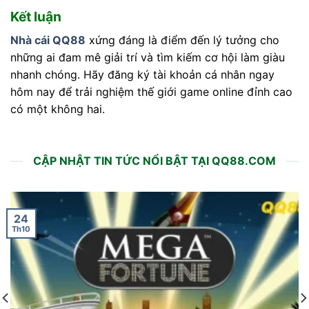
Kết luận
Nhà cái QQ88
xứng đáng là điểm đến lý tưởng cho
những ai đam mê giải trí và tìm kiếm cơ hội làm giàu
nhanh chóng. Hãy đăng ký tài khoản cá nhân ngay
hôm nay để trải nghiệm thế giới game online đỉnh cao
có một không hai.
CẬP NHẬT TIN TỨC NỔI BẬT TẠI QQ88.COM
24
Th10