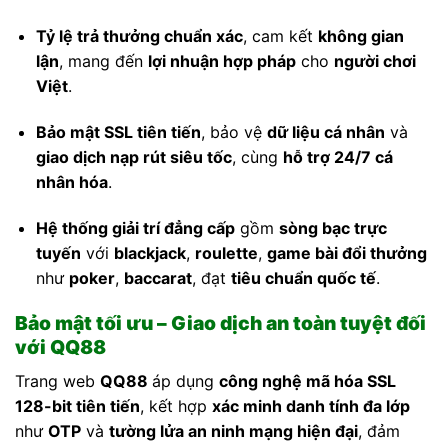
Tỷ lệ trả thưởng chuẩn xác
, cam kết
không gian
lận
, mang đến
lợi nhuận hợp pháp
cho
người chơi
Việt
.
Bảo mật SSL tiên tiến
, bảo vệ
dữ liệu cá nhân
và
giao dịch nạp rút siêu tốc
, cùng
hỗ trợ 24/7 cá
nhân hóa
.
Hệ thống giải trí đẳng cấp
gồm
sòng bạc trực
tuyến
với
blackjack
,
roulette
,
game bài đổi thưởng
như
poker
,
baccarat
, đạt
tiêu chuẩn quốc tế
.
Bảo mật tối ưu – Giao dịch an toàn tuyệt đối
với QQ88
Trang web
QQ88
áp dụng
công nghệ mã hóa SSL
128-bit tiên tiến
, kết hợp
xác minh danh tính đa lớp
như
OTP
và
tường lửa an ninh mạng hiện đại
, đảm