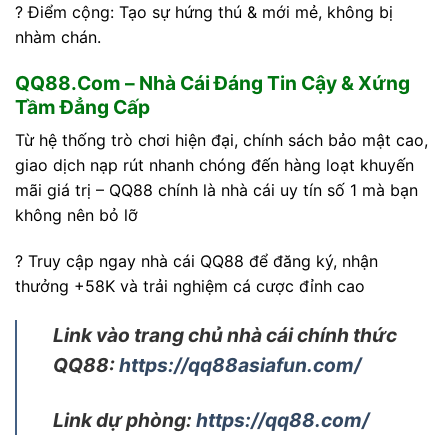
? Điểm cộng: Tạo sự hứng thú & mới mẻ, không bị
nhàm chán.
QQ88.Com – Nhà Cái Đáng Tin Cậy & Xứng
Tầm Đẳng Cấp
Từ hệ thống trò chơi hiện đại, chính sách bảo mật cao,
giao dịch nạp rút nhanh chóng đến hàng loạt khuyến
mãi giá trị – QQ88 chính là nhà cái uy tín số 1 mà bạn
không nên bỏ lỡ
? Truy cập ngay nhà cái QQ88 để đăng ký, nhận
thưởng +58K và trải nghiệm cá cược đỉnh cao
Link vào trang chủ nhà cái chính thức
QQ88:
https://qq88asiafun.com/
Link dự phòng:
https://qq88.com/